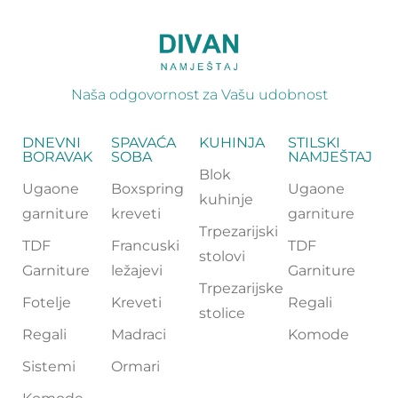
Naša odgovornost za Vašu udobnost
DNEVNI
SPAVAĆA
KUHINJA
STILSKI
BORAVAK
SOBA
NAMJEŠTAJ
Blok
Ugaone
Boxspring
Ugaone
kuhinje
garniture
kreveti
garniture
Trpezarijski
TDF
Francuski
TDF
stolovi
Garniture
ležajevi
Garniture
Trpezarijske
Fotelje
Kreveti
Regali
stolice
Regali
Madraci
Komode
Sistemi
Ormari