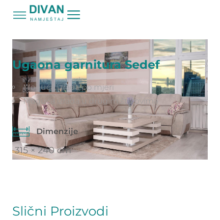
Početna
Proizvodi
Ugaona garnitura Sedef
/
/
Ugaona garnitura Sedef
Moguća izrada po mjeri
Moguća izrada u drugim štofovima
Dimenzije
315 × 240 cm
Slični Proizvodi