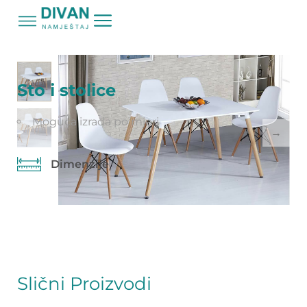
Početna
Proizvodi
Sto i stolice
/
/
Sto i stolice
Moguća izrada po mjeri
Dimenzije
Slični Proizvodi