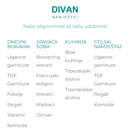
Naša odgovornost za Vašu udobnost
DNEVNI
SPAVAĆA
KUHINJA
STILSKI
BORAVAK
SOBA
NAMJEŠTAJ
Blok
Ugaone
Boxspring
Ugaone
kuhinje
garniture
kreveti
garniture
Trpezarijski
TDF
Francuski
TDF
stolovi
Garniture
ležajevi
Garniture
Trpezarijske
Fotelje
Kreveti
Regali
stolice
Regali
Madraci
Komode
Sistemi
Ormari
Komode