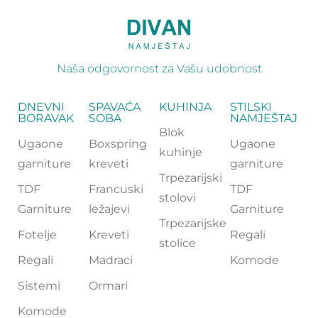
Naša odgovornost za Vašu udobnost
DNEVNI
SPAVAĆA
KUHINJA
STILSKI
BORAVAK
SOBA
NAMJEŠTAJ
Blok
Ugaone
Boxspring
Ugaone
kuhinje
garniture
kreveti
garniture
Trpezarijski
TDF
Francuski
TDF
stolovi
Garniture
ležajevi
Garniture
Trpezarijske
Fotelje
Kreveti
Regali
stolice
Regali
Madraci
Komode
Sistemi
Ormari
Komode