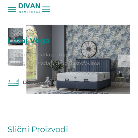
Početna
Proizvodi
Ležaj Voga
/
/
Ležaj Voga
Moguća izrada po mjeri
Moguća izrada u drugim štofovima
Dimenzije
Slični Proizvodi