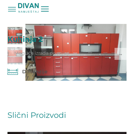
Početna
Proizvodi
Kuhinja 2
/
/
Kuhinja 2
Moguća izrada po mjeri
Dimenzije
Slični Proizvodi