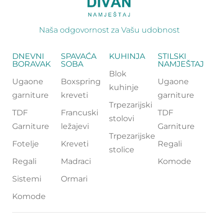
Naša odgovornost za Vašu udobnost
DNEVNI
SPAVAĆA
KUHINJA
STILSKI
BORAVAK
SOBA
NAMJEŠTAJ
Blok
Ugaone
Boxspring
Ugaone
kuhinje
garniture
kreveti
garniture
Trpezarijski
TDF
Francuski
TDF
stolovi
Garniture
ležajevi
Garniture
Trpezarijske
Fotelje
Kreveti
Regali
stolice
Regali
Madraci
Komode
Sistemi
Ormari
Komode