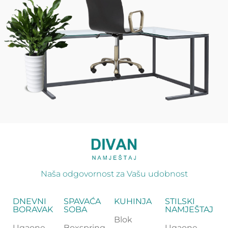
Naša odgovornost za Vašu udobnost
DNEVNI
SPAVAĆA
KUHINJA
STILSKI
BORAVAK
SOBA
NAMJEŠTAJ
Blok
Ugaone
Boxspring
Ugaone